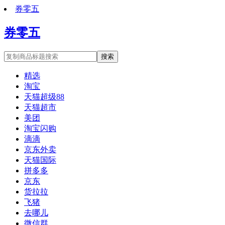
券零五
券零五
搜索
精选
淘宝
天猫超级88
天猫超市
美团
淘宝闪购
滴滴
京东外卖
天猫国际
拼多多
京东
货拉拉
飞猪
去哪儿
微信群