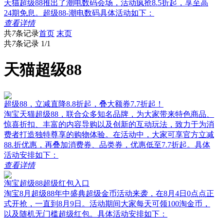
天猫超级88推出了潮电数码会场，活动疯抢8.5折起，享至高
24期免息。超级88-潮电数码具体活动如下：
查看详情
共
7
条记录
首页
末页
共
7
条记录
1/1
天猫超级88
超级88，立减直降8.8折起，叠大额券7.7折起！
淘宝天猫超级88，联合众多知名品牌，为大家带来特色商品、
惊喜折扣、丰富的内容导购以及创新的互动玩法，致力于为消
费者打造独特尊享的购物体验。在活动中，大家可享官方立减
88.折优惠，再叠加消费券、品类券，优惠低至7.7折起。具体
活动安排如下：
查看详情
淘宝超级88超级红包入口
淘宝8月超级88年中盛典超级金币活动来袭，在8月4日0点点正
式开抢，一直到8月9日。活动期间大家每天可领100淘金币，
以及随机无门槛超级红包。具体活动安排如下：