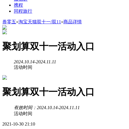
携程
同程旅行
券零五
»
淘宝天猫双十一/双11
»
商品详情
聚划算双十一活动入口
2024.10.14-2024.11.11
活动时间
聚划算双十一活动入口
有效时间：2024.10.14-2024.11.11
活动时间
2021-10-30 21:10