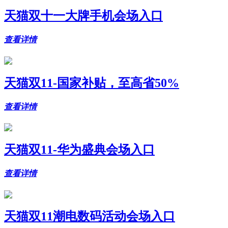
天猫双十一大牌手机会场入口
查看详情
天猫双11-国家补贴，至高省50%
查看详情
天猫双11-华为盛典会场入口
查看详情
天猫双11潮电数码活动会场入口