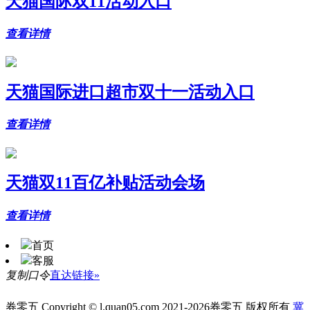
天猫国际双11活动入口
查看详情
天猫国际进口超市双十一活动入口
查看详情
天猫双11百亿补贴活动会场
查看详情
首页
客服
复制口令
直达链接»
券零五 Copyright © l.quan05.com 2021-2026券零五 版权所有
冀