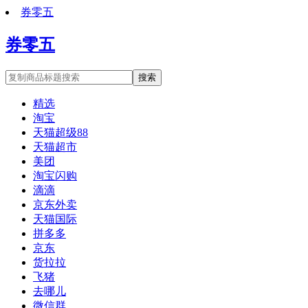
券零五
券零五
搜索
精选
淘宝
天猫超级88
天猫超市
美团
淘宝闪购
滴滴
京东外卖
天猫国际
拼多多
京东
货拉拉
飞猪
去哪儿
微信群