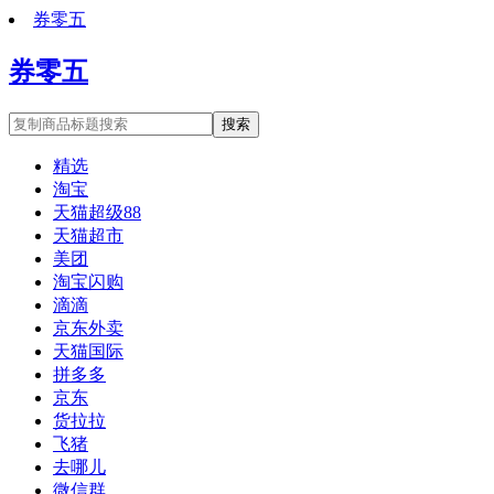
券零五
券零五
搜索
精选
淘宝
天猫超级88
天猫超市
美团
淘宝闪购
滴滴
京东外卖
天猫国际
拼多多
京东
货拉拉
飞猪
去哪儿
微信群