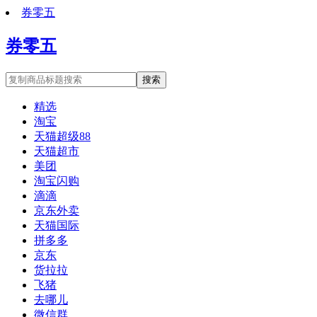
券零五
券零五
搜索
精选
淘宝
天猫超级88
天猫超市
美团
淘宝闪购
滴滴
京东外卖
天猫国际
拼多多
京东
货拉拉
飞猪
去哪儿
微信群