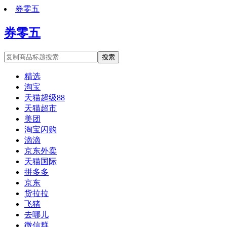
券零五
券零五
搜索
精选
淘宝
天猫超级88
天猫超市
美团
淘宝闪购
滴滴
京东外卖
天猫国际
拼多多
京东
货拉拉
飞猪
去哪儿
微信群