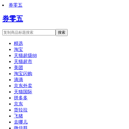
券零五
券零五
搜索
精选
淘宝
天猫超级88
天猫超市
美团
淘宝闪购
滴滴
京东外卖
天猫国际
拼多多
京东
货拉拉
飞猪
去哪儿
微信群