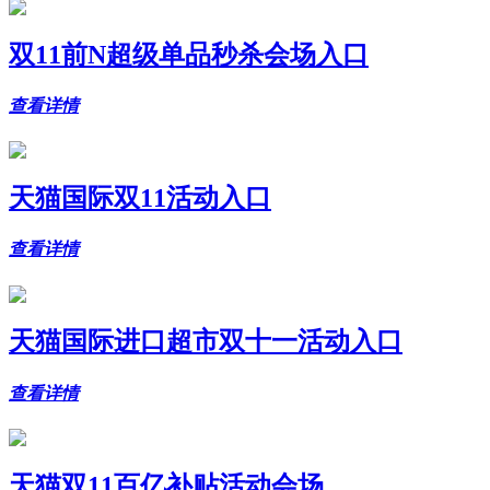
双11前N超级单品秒杀会场入口
查看详情
天猫国际双11活动入口
查看详情
天猫国际进口超市双十一活动入口
查看详情
天猫双11百亿补贴活动会场