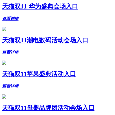
天猫双11-华为盛典会场入口
查看详情
天猫双11潮电数码活动会场入口
查看详情
天猫双11苹果盛典活动入口
查看详情
天猫双11母婴品牌团活动会场入口