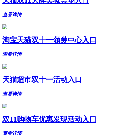
天猫双11大牌美妆会场入口
查看详情
淘宝天猫双十一领券中心入口
查看详情
天猫超市双十一活动入口
查看详情
双11购物车优惠发现活动入口
查看详情