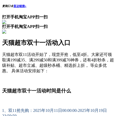
复制口令
直达链接»
打开手机淘宝APP扫一扫
打开手机淘宝APP扫一扫
天猫超市双十一活动入口
天猫超市双11活动开始了，现货开抢，低至4折。大家还可领
取满199减35、满299减50和满399减70神券，还有4折秒杀，超
级补贴、超市立减、超级秒杀桶、精选折上折， 等众多优
惠。 具体活动安排如下：
天猫超市双十一活动时间是什么
1、双11抢先购：2025年10月11日00:00:00-2025年10月19日
23:59:59。