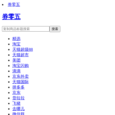
券零五
券零五
搜索
精选
淘宝
天猫超级88
天猫超市
美团
淘宝闪购
滴滴
京东外卖
天猫国际
拼多多
京东
货拉拉
飞猪
去哪儿
微信群