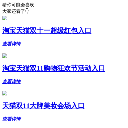
猜你可能会喜欢
大家还看了👇
淘宝天猫双十一超级红包入口
查看详情
淘宝天猫双11购物狂欢节活动入口
查看详情
天猫双11大牌美妆会场入口
查看详情