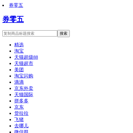
券零五
券零五
搜索
精选
淘宝
天猫超级88
天猫超市
美团
淘宝闪购
滴滴
京东外卖
天猫国际
拼多多
京东
货拉拉
飞猪
去哪儿
微信群