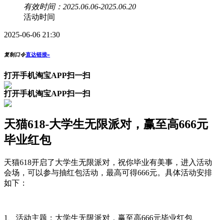
有效时间：2025.06.06-2025.06.20
活动时间
2025-06-06 21:30
复制口令
直达链接»
打开手机淘宝APP扫一扫
打开手机淘宝APP扫一扫
天猫618-大学生无限派对，赢至高666元
毕业红包
天猫618开启了大学生无限派对，祝你毕业有美事，进入活动
会场，可以参与抽红包活动，最高可得666元。具体活动安排
如下：
1、活动主题：大学生无限派对，赢至高666元毕业红包