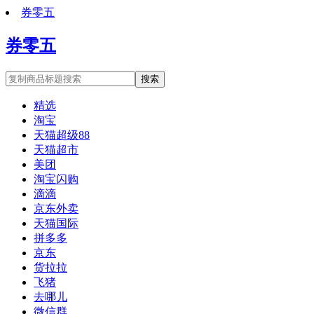
券零五
券零五
搜索
精选
淘宝
天猫超级88
天猫超市
美团
淘宝闪购
滴滴
京东外卖
天猫国际
拼多多
京东
货拉拉
飞猪
去哪儿
微信群