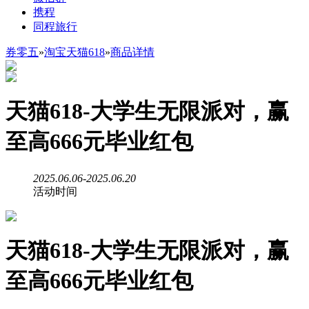
携程
同程旅行
券零五
»
淘宝天猫618
»
商品详情
天猫618-大学生无限派对，赢
至高666元毕业红包
2025.06.06-2025.06.20
活动时间
天猫618-大学生无限派对，赢
至高666元毕业红包