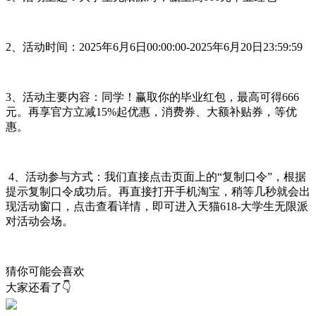
2、活动时间：2025年6月6日00:00:00-2025年6月20日23:59:59
3、活动主要内容：同学！赢取你的毕业红包，最高可得666
元。再享官方立减15%起优惠，消费券、大额补贴券，等优
惠。
4、活动参与方式：我们直接点击页面上的“复制口令”，根据
提示复制口令成功后。再直接打开手机淘宝，稍等几秒就会出
现活动窗口，点击查看详情，即可进入天猫618-大学生无限派
对活动会场。
猜你可能会喜欢
大家还看了👇