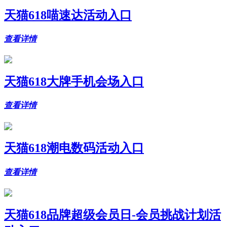
天猫618喵速达活动入口
查看详情
天猫618大牌手机会场入口
查看详情
天猫618潮电数码活动入口
查看详情
天猫618品牌超级会员日-会员挑战计划活