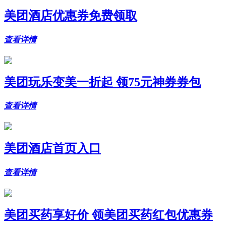
美团酒店优惠券免费领取
查看详情
美团玩乐变美一折起 领75元神券券包
查看详情
美团酒店首页入口
查看详情
美团买药享好价 领美团买药红包优惠券