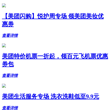
【美团闪购】悦护周专场 领美团美妆优
惠券
查看详情
美团特价机票一折起，领百元飞机票优惠
券包
查看详情
美团生活服务专场 洗衣洗鞋低至9.9元
查看详情