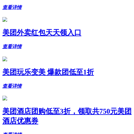
查看详情
美团外卖红包天天领入口
查看详情
美团玩乐变美 爆款团低至1折
查看详情
美团酒店团购低至3折，领取共750元美团
酒店优惠券