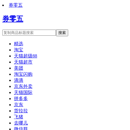
券零五
券零五
搜索
精选
淘宝
天猫超级88
天猫超市
美团
淘宝闪购
滴滴
京东外卖
天猫国际
拼多多
京东
货拉拉
飞猪
去哪儿
微信群