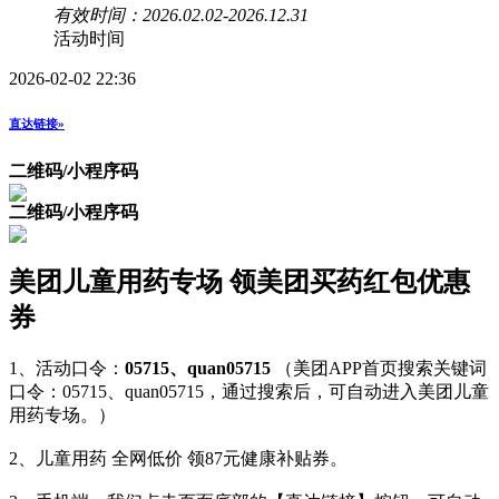
有效时间：2026.02.02-2026.12.31
活动时间
2026-02-02 22:36
直达链接»
二维码/小程序码
二维码/小程序码
美团儿童用药专场 领美团买药红包优惠
券
1、活动口令：
05715、quan05715
（美团APP首页搜索关键词
口令：05715、quan05715，通过搜索后，可自动进入美团儿童
用药专场。）
2、儿童用药 全网低价 领87元健康补贴券。