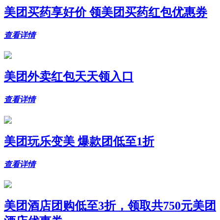
美团买药享好价 领美团买药红包优惠券
查看详情
美团外卖红包天天领入口
查看详情
美团玩乐变美 爆款团低至1折
查看详情
美团酒店团购低至3折，领取共750元美团