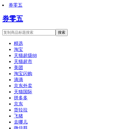
券零五
券零五
搜索
精选
淘宝
天猫超级88
天猫超市
美团
淘宝闪购
滴滴
京东外卖
天猫国际
拼多多
京东
货拉拉
飞猪
去哪儿
微信群