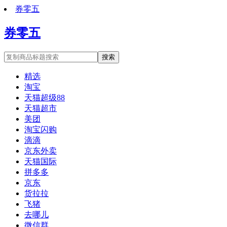
券零五
券零五
搜索
精选
淘宝
天猫超级88
天猫超市
美团
淘宝闪购
滴滴
京东外卖
天猫国际
拼多多
京东
货拉拉
飞猪
去哪儿
微信群