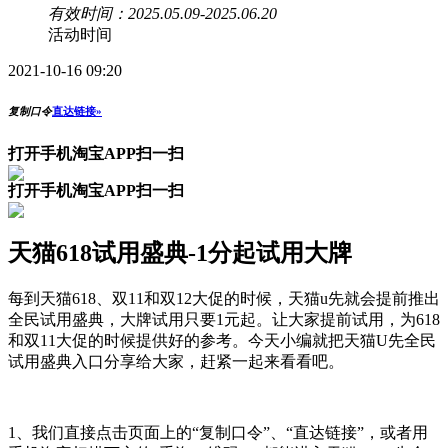
有效时间：2025.05.09-2025.06.20
活动时间
2021-10-16 09:20
复制口令
直达链接»
打开手机淘宝APP扫一扫
打开手机淘宝APP扫一扫
天猫618试用盛典-1分起试用大牌
每到天猫618、双11和双12大促的时候，天猫u先就会提前推出
全民试用盛典，大牌试用只要1元起。让大家提前试用，为618
和双11大促的时候提供好的参考。今天小编就把天猫U先全民
试用盛典入口分享给大家，赶紧一起来看看吧。
1、我们直接点击页面上的“复制口令”、“直达链接”，或者用