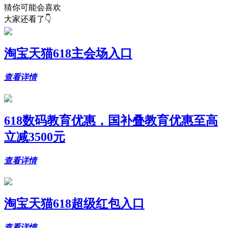
猜你可能会喜欢
大家还看了👇
淘宝天猫618主会场入口
查看详情
618数码教育优惠，国补叠教育优惠至高
立减3500元
查看详情
淘宝天猫618超级红包入口
查看详情