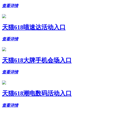
查看详情
天猫618喵速达活动入口
查看详情
天猫618大牌手机会场入口
查看详情
天猫618潮电数码活动入口
查看详情