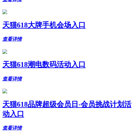
天猫618大牌手机会场入口
查看详情
天猫618潮电数码活动入口
查看详情
天猫618品牌超级会员日-会员挑战计划活
动入口
查看详情