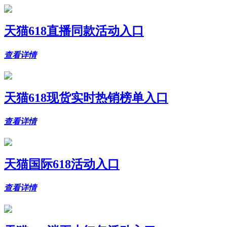
天猫618直播同款活动入口
查看详情
天猫618现货实时热销榜单入口
查看详情
天猫国际618活动入口
查看详情