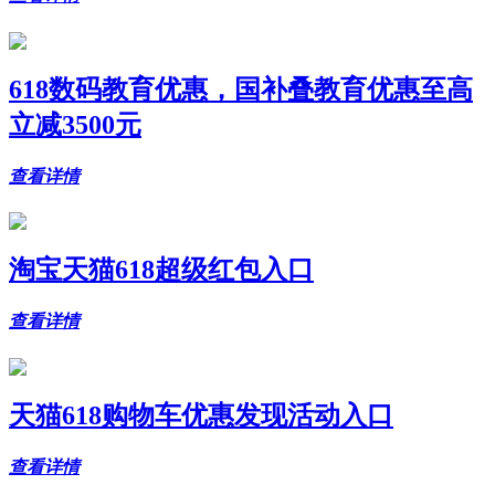
618数码教育优惠，国补叠教育优惠至高
立减3500元
查看详情
淘宝天猫618超级红包入口
查看详情
天猫618购物车优惠发现活动入口
查看详情