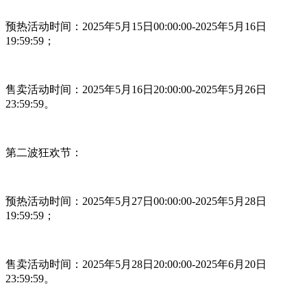
预热活动时间：2025年5月15日00:00:00-2025年5月16日
19:59:59；
售卖活动时间：2025年5月16日20:00:00-2025年5月26日
23:59:59。
第二波狂欢节：
预热活动时间：2025年5月27日00:00:00-2025年5月28日
19:59:59；
售卖活动时间：2025年5月28日20:00:00-2025年6月20日
23:59:59。