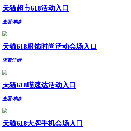
天猫超市618活动入口
查看详情
天猫618服饰时尚活动会场入口
查看详情
天猫618喵速达活动入口
查看详情
天猫618大牌手机会场入口