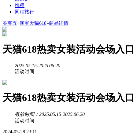
携程
同程旅行
券零五
»
淘宝天猫618
»
商品详情
天猫618热卖女装活动会场入口
2025.05.15-2025.06.20
活动时间
天猫618热卖女装活动会场入口
有效时间：2025.05.15-2025.06.20
活动时间
2024-05-28 23:11