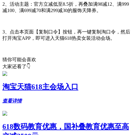
2、活动主题：
官方立减低至8.5折，再叠加满98减12、满999
减100、满699减70和满299减30的服饰天降券
。
3、点击本页面【复制口令】按钮，再一键复制淘口令，然后
打开淘宝APP，即可进入天猫618热卖女装活动会场。
猜你可能会喜欢
大家还看了👇
淘宝天猫618主会场入口
查看详情
618数码教育优惠，国补叠教育优惠至高