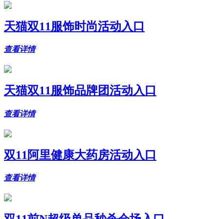
天猫双11服饰时尚活动入口
查看详情
天猫双11服饰品牌团活动入口
查看详情
双11阿里健康大药房活动入口
查看详情