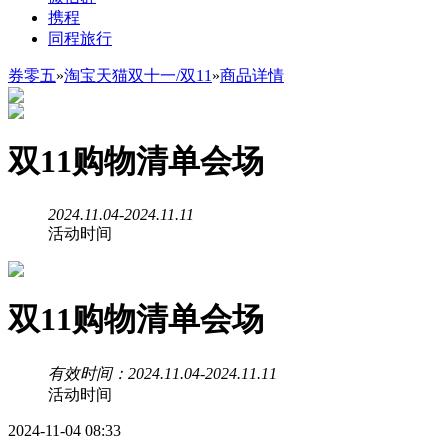
携程
同程旅行
券零五
»
淘宝天猫双十一/双11
»
商品详情
双11购物清单会场
2024.11.04-2024.11.11
活动时间
双11购物清单会场
有效时间：2024.11.04-2024.11.11
活动时间
2024-11-04 08:33