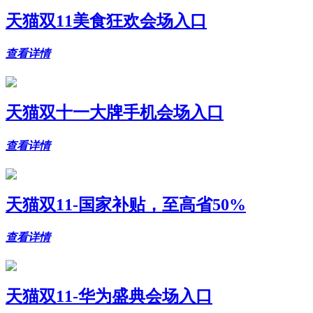
天猫双11美食狂欢会场入口
查看详情
天猫双十一大牌手机会场入口
查看详情
天猫双11-国家补贴，至高省50%
查看详情
天猫双11-华为盛典会场入口