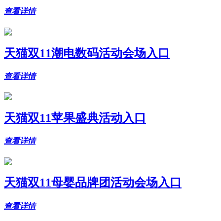
查看详情
天猫双11潮电数码活动会场入口
查看详情
天猫双11苹果盛典活动入口
查看详情
天猫双11母婴品牌团活动会场入口
查看详情