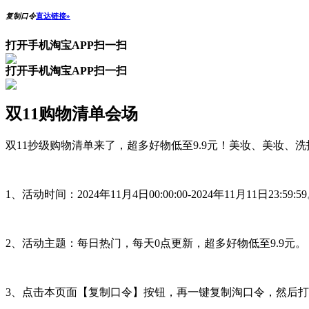
复制口令
直达链接»
打开手机淘宝APP扫一扫
打开手机淘宝APP扫一扫
双11购物清单会场
双11抄级购物清单来了，超多好物低至9.9元！美妆、美妆
1、活动时间：2024年11月4日00:00:00-2024年11月11日23:59:5
2、活动主题：每日热门，每天0点更新，超多好物低至9.9元。
3、点击本页面【复制口令】按钮，再一键复制淘口令，然后打