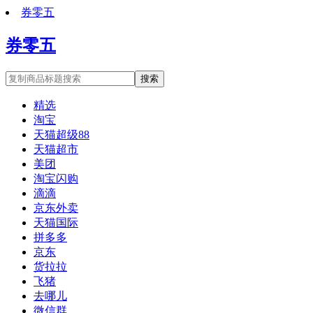
券零五
券零五
搜索
精选
淘宝
天猫超级88
天猫超市
美团
淘宝闪购
滴滴
京东外卖
天猫国际
拼多多
京东
货拉拉
飞猪
去哪儿
微信群