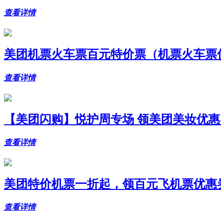
查看详情
美团机票火车票百元特价票（机票火车票
查看详情
【美团闪购】悦护周专场 领美团美妆优惠
查看详情
美团特价机票一折起，领百元飞机票优惠
查看详情