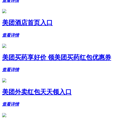
查看详情
美团酒店首页入口
查看详情
美团买药享好价 领美团买药红包优惠券
查看详情
美团外卖红包天天领入口
查看详情