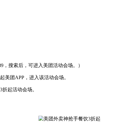
689，搜索后，可进入美团活动会场。）
起美团APP，进入该活动会场。
3折起活动会场。