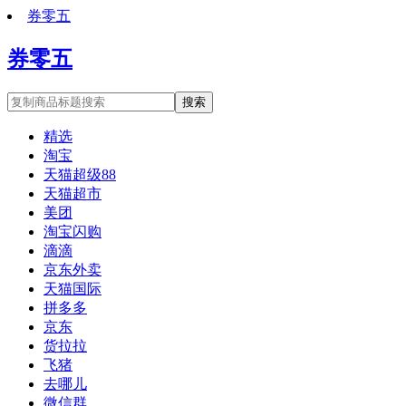
券零五
券零五
搜索
精选
淘宝
天猫超级88
天猫超市
美团
淘宝闪购
滴滴
京东外卖
天猫国际
拼多多
京东
货拉拉
飞猪
去哪儿
微信群