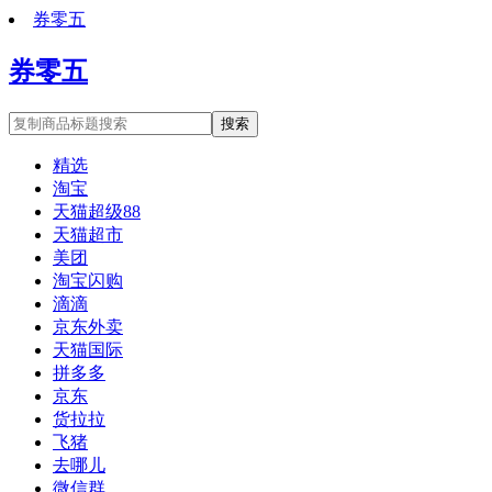
券零五
券零五
搜索
精选
淘宝
天猫超级88
天猫超市
美团
淘宝闪购
滴滴
京东外卖
天猫国际
拼多多
京东
货拉拉
飞猪
去哪儿
微信群