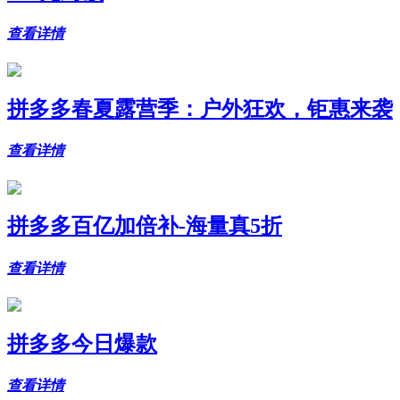
查看详情
拼多多春夏露营季：户外狂欢，钜惠来袭
查看详情
拼多多百亿加倍补-海量真5折
查看详情
拼多多今日爆款
查看详情