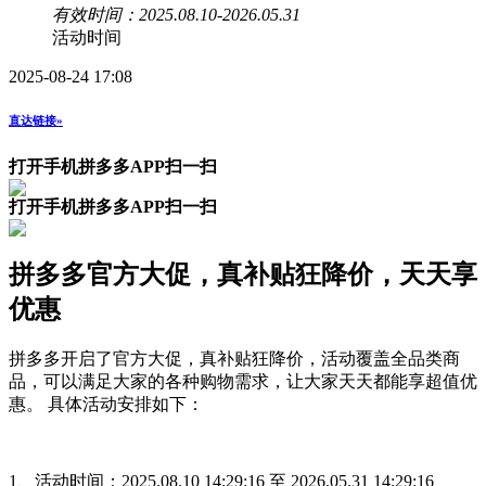
有效时间：2025.08.10-2026.05.31
活动时间
2025-08-24 17:08
直达链接»
打开手机拼多多APP扫一扫
打开手机拼多多APP扫一扫
拼多多官方大促，真补贴狂降价，天天享
优惠
拼多多开启了官方大促，真补贴狂降价，活动覆盖全品类商
品，可以满足大家的各种购物需求，让大家天天都能享超值优
惠。 具体活动安排如下：
1、活动时间：2025.08.10 14:29:16 至 2026.05.31 14:29:16