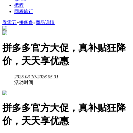
携程
同程旅行
券零五
»
拼多多
»
商品详情
拼多多官方大促，真补贴狂降
价，天天享优惠
2025.08.10-2026.05.31
活动时间
拼多多官方大促，真补贴狂降
价，天天享优惠