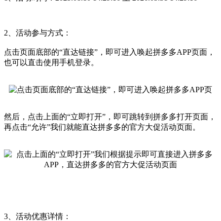
2、活动参与方式：
点击页面底部的“直达链接”，即可进入唤起拼多多APP页面，
也可以直击使用手机登录。
然后，点击上面的“立即打开”，即可跳转到拼多多打开页面，
再点击“允许”我们就能直达拼多多的官方大促活动页面。
3、活动优惠详情：