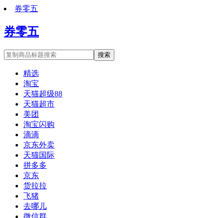
券零五
券零五
搜索
精选
淘宝
天猫超级88
天猫超市
美团
淘宝闪购
滴滴
京东外卖
天猫国际
拼多多
京东
货拉拉
飞猪
去哪儿
微信群