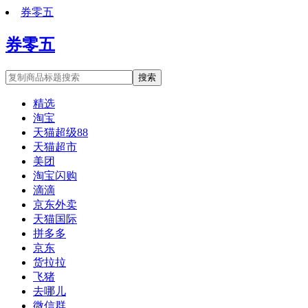
券零五
券零五
搜索
精选
淘宝
天猫超级88
天猫超市
美团
淘宝闪购
滴滴
京东外卖
天猫国际
拼多多
京东
货拉拉
飞猪
去哪儿
微信群